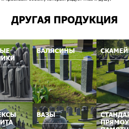
ДРУГАЯ ПРОДУКЦИЯ
НЫЕ
БАЛЯСИНЫ
СКАМЕЙ
НИКИ
ЕКСЫ
ВАЗЫ
СТАНДА
НИТА
ПРЯМОУ