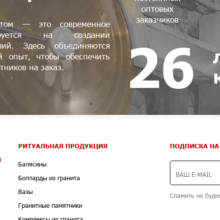
оптовых
заказчиков
птом — это современное
зируется на создании
26
лий. Здесь объединяются
й опыт, чтобы обеспечить
тников на заказ.
РИТУАЛЬНАЯ ПРОДУКЦИЯ
ПОДПИСКА НА
Я
Балясины
Болларды из гранита
Вазы
Спамить не буде
Гранитные памятники
Комплексы из гранита