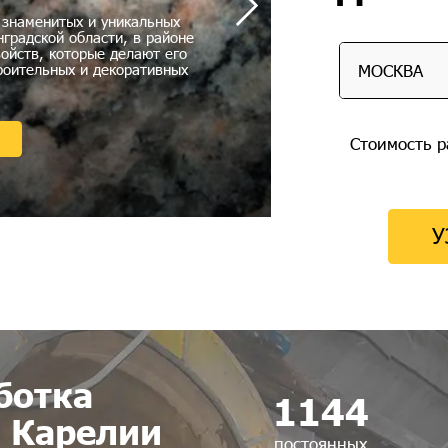
 знаменитых и уникальных
градской области, в районе
войств, которые делают его
Неверовский 
роительных и декоративных
высокой п
МОСКВА
Стоимость р
У
ботка
1144
в Карелии
постоянных