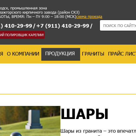
водск, промышленная зона
лажгорского кирпичного завода (район СКЗ)
ТЫ, ВРЕМЯ: Пн – Пт 9:00 – 18:00 (МСК)
схема проезда
) 410-29-99
/
+7 (911) 410-29-99
/
ШИЙ ПОЛИРОВЩИК КАРЕЛИИ!
ПРОДУКЦИЯ
АЯ
О КОМПАНИИ
ГРАНИТЫ
ПРАЙС ЛИС
ШАРЫ
Шары из гранита – это впечат