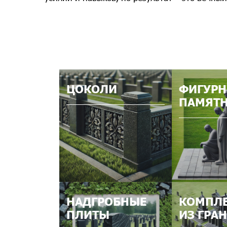
ЦОКОЛИ
ФИГУР
ПАМЯТ
НАДГРОБНЫЕ
КОМПЛ
ПЛИТЫ
ИЗ ГРА