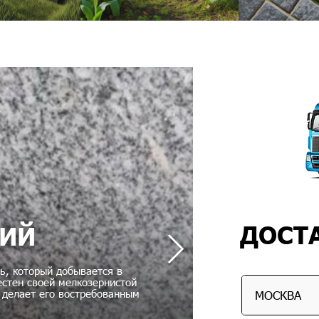
ДОСТ
КИЙ
ь, который добывается в
естен своей мелкозернистой
Крупский —
о делает его востребованным
внешним видом
МОСКВА
строитель