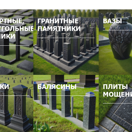
РТНЫЕ,
ГРАНИТНЫЕ
ВАЗЫ
УГОЛЬНЫЕ
ПАМЯТНИКИ
НИКИ
КИ
БАЛЯСИНЫ
ПЛИТЫ
МОЩЕН