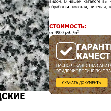
видом. В нашем каталоге вы 
обработки: колотая, пиленая, 
СТОИМОСТЬ:
2
от 4900 руб./м
ГАРАНТ
КАЧЕСТ
ПАСПОРТ КАЧЕСТВА САНИТ
ЭПИДЕМИОЛОГИЧЕСКИЕ З
СКАЧАТЬ ДОКУМЕНТЫ
ДСКИЕ
И