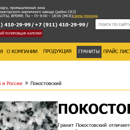
водск, промышленная зона
лажгорского кирпичного завода (район СКЗ)
ТЫ, ВРЕМЯ: Пн – Пт 9:00 – 18:00 (МСК)
схема проезда
) 410-29-99
/
+7 (911) 410-29-99
/
ШИЙ ПОЛИРОВЩИК КАРЕЛИИ!
ПРОДУКЦИЯ
АЯ
О КОМПАНИИ
ГРАНИТЫ
ПРАЙС ЛИС
 и России
Покостовский
ПОКОСТО
Гранит Покостовский отличае